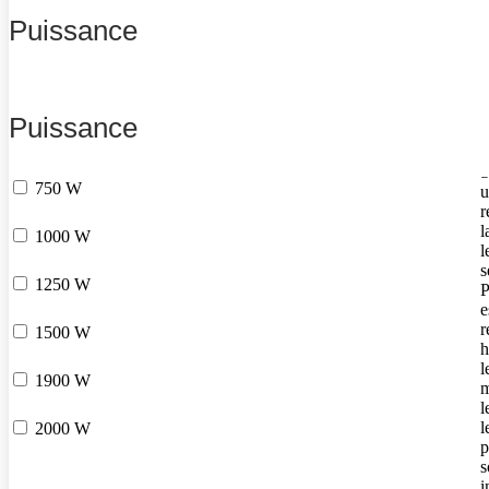
a
Puissance
c
d
l
(
v
Puissance
p
c
S
750 W
u
r
l
1000 W
l
s
1250 W
P
e
r
1500 W
h
l
1900 W
m
l
l
2000 W
p
s
i