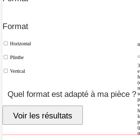
Format
Q
e
Horizontal
m
Plinthe
3
e
Vertical
h
(
r
Quel format est adapté à ma pièce ?
s
p
v
h
Voir les résultats
l
p
(
q
v