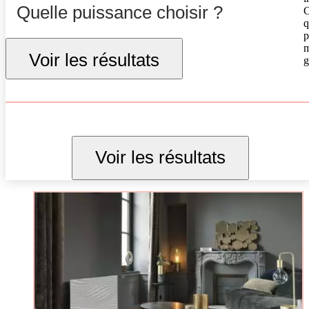
Quelle puissance choisir ?
C
q
p
m
Voir les résultats
g
Voir les résultats