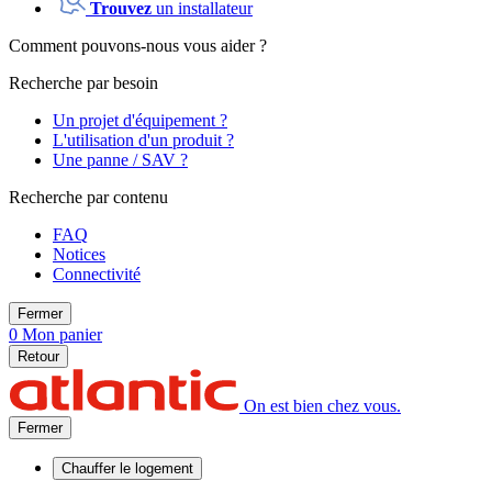
Trouvez
un installateur
Comment pouvons-nous vous aider ?
Recherche par besoin
Un projet d'équipement ?
L'utilisation d'un produit ?
Une panne / SAV ?
Recherche par contenu
FAQ
Notices
Connectivité
Fermer
0
Mon panier
Retour
On est bien chez vous.
Fermer
Chauffer
le logement