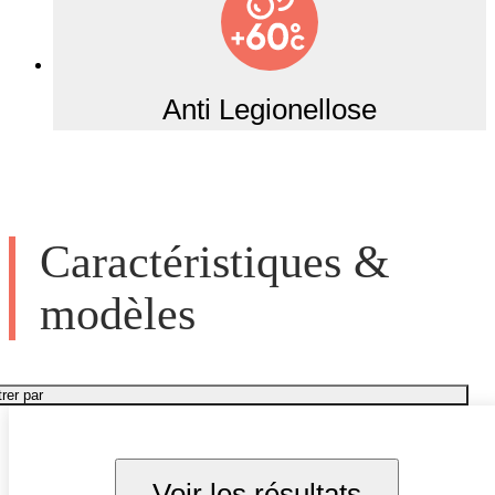
Anti Legionellose
Caractéristiques &
modèles
trer par
Voir les résultats