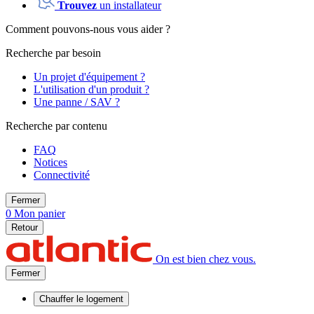
Trouvez
un installateur
Comment pouvons-nous vous aider ?
Recherche par besoin
Un projet d'équipement ?
L'utilisation d'un produit ?
Une panne / SAV ?
Recherche par contenu
FAQ
Notices
Connectivité
Fermer
0
Mon panier
Retour
On est bien chez vous.
Fermer
Chauffer
le logement