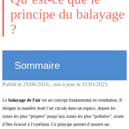
principe du balayage
?
Sommaire
Publié le
29/06/2016
, mis à jour le
31/01/2025
Comment fonctionne le
balayage de l’air ?
Le
balayage de l’air
est un concept fondamental en ventilation. Il
désigne la manière dont l’air circule dans un espace, depuis les
zones les plus “propres” jusqu’aux zones les plus “polluées”, avant
Pourquoi est-ce important
d’être évacué à l’extérieur. Ce principe permet d’assurer un