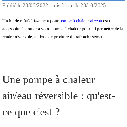
Publié le
23/06/2022
, mis à jour le
28/10/2025
Une pompe à chaleur air/e
réversible : qu'est-ce que c
Un kit de rafraîchissement pour
pompe à chaleur air/eau
est un
?
accessoire à ajouter à votre pompe à chaleur pour lui permettre de la
rendre réversible, et donc de produire du rafraîchissement.
Quels émetteurs pour avoi
du rafraîchissement ?
Une pompe à chaleur
Quelles sont les pompes à
chaleur air/eau compatible
air/eau réversible : qu'est-
ce que c'est ?