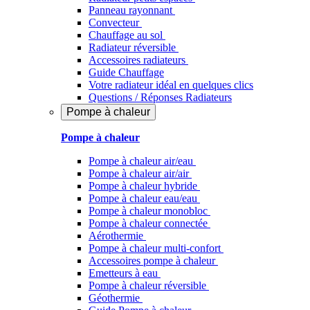
Panneau rayonnant
Convecteur
Chauffage au sol
Radiateur réversible
Accessoires radiateurs
Guide Chauffage
Votre radiateur idéal en quelques clics
Questions / Réponses Radiateurs
Pompe à chaleur
Pompe à chaleur
Pompe à chaleur air/eau
Pompe à chaleur air/air
Pompe à chaleur hybride
Pompe à chaleur​ eau/eau
Pompe à chaleur monobloc
Pompe à chaleur connectée
Aérothermie
Pompe à chaleur multi-confort
Accessoires pompe à chaleur
Emetteurs à eau
Pompe à chaleur réversible
Géothermie