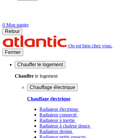
0
Mon panier
Retour
On est bien chez vous.
Fermer
Chauffer
le logement
Chauffer
le logement
Chauffage électrique
Chauffage électrique
Radiateur électrique
Radiateur connecté
Radiateur à inertie
Radiateur à chaleur douce
Radiateur design
Radiateur petits espaces