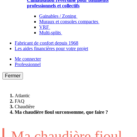
Climatisation réversible pour bâtiments
professionnels et collectifs
Gainables / Zoning
Muraux et consoles compactes
VRF
Multi-splits
Fabricant de confort depuis 1968
Les aides financières pour votre projet
Me connecter
Professionnel
Fermer
Atlantic
FAQ
Chaudière
Ma chaudière fioul surconsomme, que faire ?
Ma chaudière fioul