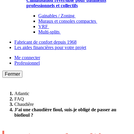
Climatisation réversible pour bâtiments
professionnels et collectifs
Gainables / Zoning
Muraux et consoles compactes
VRF
Multi-splits
Fabricant de confort depuis 1968
Les aides financières pour votre projet
Me connecter
Professionnel
Fermer
Atlantic
FAQ
Chaudière
J’ai une chaudière fioul, suis-je obligé de passer au
biofioul ?