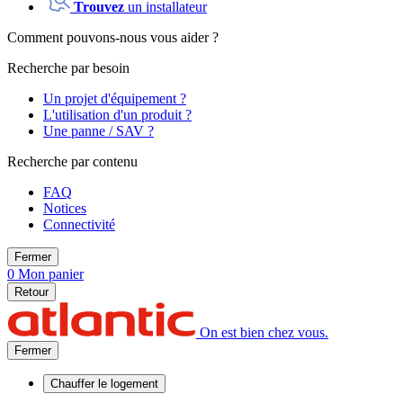
Trouvez
un installateur
Comment pouvons-nous vous aider ?
Recherche par besoin
Un projet d'équipement ?
L'utilisation d'un produit ?
Une panne / SAV ?
Recherche par contenu
FAQ
Notices
Connectivité
Fermer
0
Mon panier
Retour
On est bien chez vous.
Fermer
Chauffer
le logement