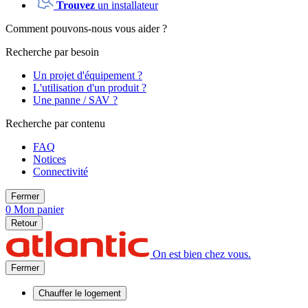
Trouvez
un installateur
Comment pouvons-nous vous aider ?
Recherche par besoin
Un projet d'équipement ?
L'utilisation d'un produit ?
Une panne / SAV ?
Recherche par contenu
FAQ
Notices
Connectivité
Fermer
0
Mon panier
Retour
On est bien chez vous.
Fermer
Chauffer
le logement