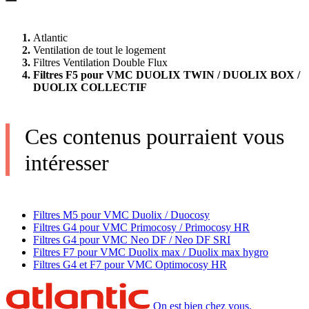
Atlantic
Ventilation de tout le logement
Filtres Ventilation Double Flux
Filtres F5 pour VMC DUOLIX TWIN / DUOLIX BOX /
DUOLIX COLLECTIF
Ces contenus pourraient vous
intéresser
Filtres M5 pour VMC Duolix / Duocosy
Filtres G4 pour VMC Primocosy / Primocosy HR
Filtres G4 pour VMC Neo DF / Neo DF SRI
Filtres F7 pour VMC Duolix max / Duolix max hygro
Filtres G4 et F7 pour VMC Optimocosy HR
On est bien chez vous.