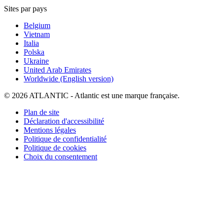
Sites par pays
Belgium
Vietnam
Italia
Polska
Ukraine
United Arab Emirates
Worldwide (English version)
© 2026 ATLANTIC - Atlantic est une marque française.
Plan de site
Déclaration d'accessibilité
Mentions légales
Politique de confidentialité
Politique de cookies
Choix du consentement