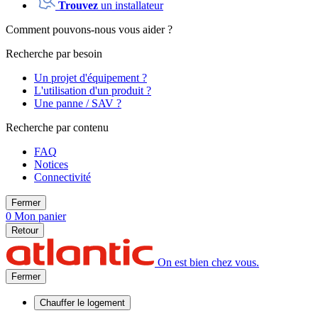
Trouvez
un installateur
Comment pouvons-nous vous aider ?
Recherche par besoin
Un projet d'équipement ?
L'utilisation d'un produit ?
Une panne / SAV ?
Recherche par contenu
FAQ
Notices
Connectivité
Fermer
0
Mon panier
Retour
On est bien chez vous.
Fermer
Chauffer
le logement