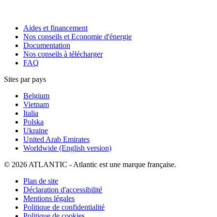
Aides et financement
Nos conseils et Economie d'énergie
Documentation
Nos conseils à télécharger
FAQ
Sites par pays
Belgium
Vietnam
Italia
Polska
Ukraine
United Arab Emirates
Worldwide (English version)
© 2026 ATLANTIC - Atlantic est une marque française.
Plan de site
Déclaration d'accessibilité
Mentions légales
Politique de confidentialité
Politique de cookies