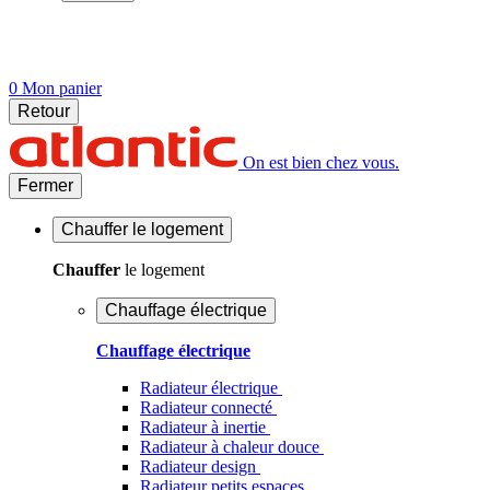
0
Mon panier
Retour
On est bien chez vous.
Fermer
Chauffer
le logement
Chauffer
le logement
Chauffage électrique
Chauffage électrique
Radiateur électrique
Radiateur connecté
Radiateur à inertie
Radiateur à chaleur douce
Radiateur design
Radiateur petits espaces