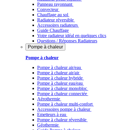
Panneau rayonnant
Convecteur
Chauffage au sol
Radiateur réversible
Accessoires radiateurs
Guide Chauffage
Votre radiateur idéal en quelques clics
Questions / Réponses Radiateurs
Pompe à chaleur
Pompe à chaleur
Pompe à chaleur air/eau
Pompe à chaleur air/air
Pompe à chaleur hybride
Pompe à chaleur​ eau/eau
Pompe à chaleur monobloc
Pompe à chaleur connectée
Aérothermie
Pompe à chaleur multi-confort
Accessoires pompe à chaleur
Emetteurs à eau
Pompe à chaleur réversible
Géothermie