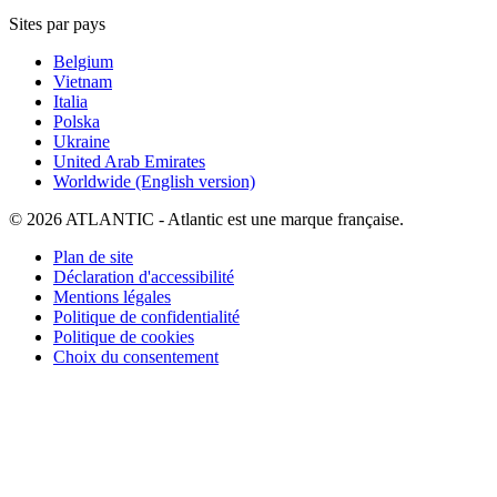
Sites par pays
Belgium
Vietnam
Italia
Polska
Ukraine
United Arab Emirates
Worldwide (English version)
© 2026 ATLANTIC - Atlantic est une marque française.
Plan de site
Déclaration d'accessibilité
Mentions légales
Politique de confidentialité
Politique de cookies
Choix du consentement