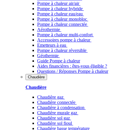
Pompe à chaleur air/air
Pompe à chaleur hybride
Pompe à chaleur​ eau/eau
Pompe à chaleur monobloc
Pompe à chaleur connectée
Aérothermie
Pompe à chaleur multi-confort
Accessoires pompe à chaleur
Emetteurs à eau
Pompe à chaleur réversible
Géothermie
Guide Pompe à chaleur
Aides financières : êtes-vous éligible ?
Questions / Réponses Pompe à chaleur
Chaudière
Chaudière
Chaudière gaz
Chaudière connectée
Chaudière à condensation
Chaudière murale gaz
Chaudière sol gaz
Chaudière sol fioul
Chaudière basse température