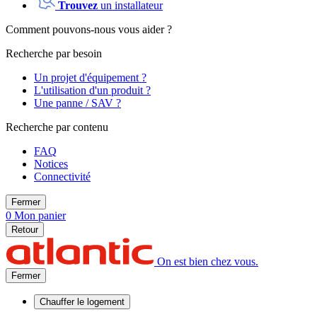
Trouvez
un installateur
Comment pouvons-nous vous aider ?
Recherche par besoin
Un projet d'équipement ?
L'utilisation d'un produit ?
Une panne / SAV ?
Recherche par contenu
FAQ
Notices
Connectivité
Fermer
0
Mon panier
Retour
On est bien chez vous.
Fermer
Chauffer
le logement