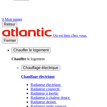
0
Mon panier
Retour
On est bien chez vous.
Fermer
Chauffer
le logement
Chauffer
le logement
Chauffage électrique
Chauffage électrique
Radiateur électrique
Radiateur connecté
Radiateur à inertie
Radiateur à chaleur douce
Radiateur design
Radiateur petits espaces