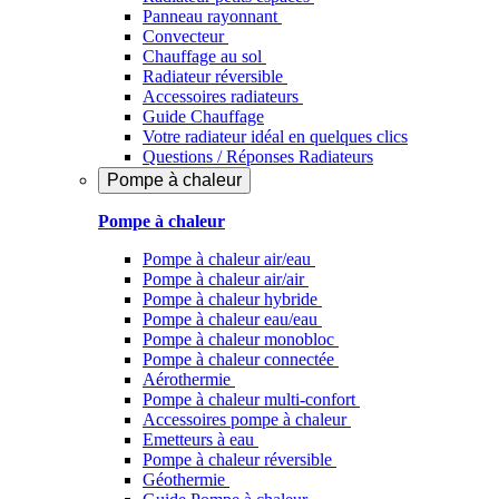
Panneau rayonnant
Convecteur
Chauffage au sol
Radiateur réversible
Accessoires radiateurs
Guide Chauffage
Votre radiateur idéal en quelques clics
Questions / Réponses Radiateurs
Pompe à chaleur
Pompe à chaleur
Pompe à chaleur air/eau
Pompe à chaleur air/air
Pompe à chaleur hybride
Pompe à chaleur​ eau/eau
Pompe à chaleur monobloc
Pompe à chaleur connectée
Aérothermie
Pompe à chaleur multi-confort
Accessoires pompe à chaleur
Emetteurs à eau
Pompe à chaleur réversible
Géothermie