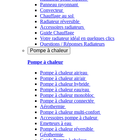
Panneau rayonnant
Convecteur
Chauffage au sol
Radiateur réversible
Accessoires radiateurs
Guide Chauffage
Votre radiateur idéal en quelques clics
Questions / Réponses Radiateurs
Pompe à chaleur
Pompe à chaleur
Pompe à chaleur air/eau
Pompe à chaleur air/air
Pompe à chaleur hybride
Pompe à chaleur​ eau/eau
Pompe à chaleur monobloc
Pompe à chaleur connectée
Aérothermie
Pompe à chaleur multi-confort
Accessoires pompe à chaleur
Emetteurs à eau
Pompe à chaleur réversible
Géothermie