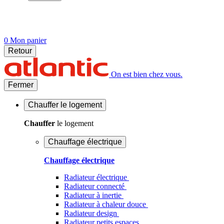
0
Mon panier
Retour
On est bien chez vous.
Fermer
Chauffer
le logement
Chauffer
le logement
Chauffage électrique
Chauffage électrique
Radiateur électrique
Radiateur connecté
Radiateur à inertie
Radiateur à chaleur douce
Radiateur design
Radiateur petits espaces