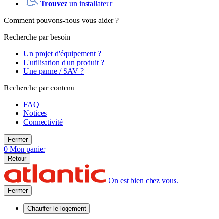
Trouvez
un installateur
Comment pouvons-nous vous aider ?
Recherche par besoin
Un projet d'équipement ?
L'utilisation d'un produit ?
Une panne / SAV ?
Recherche par contenu
FAQ
Notices
Connectivité
Fermer
0
Mon panier
Retour
On est bien chez vous.
Fermer
Chauffer
le logement