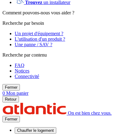
Trouvez
un installateur
Comment pouvons-nous vous aider ?
Recherche par besoin
Un projet d'équipement ?
L'utilisation d'un produit ?
Une panne / SAV ?
Recherche par contenu
FAQ
Notices
Connectivité
Fermer
0
Mon panier
Retour
On est bien chez vous.
Fermer
Chauffer
le logement