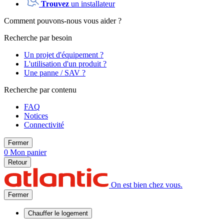
Trouvez
un installateur
Comment pouvons-nous vous aider ?
Recherche par besoin
Un projet d'équipement ?
L'utilisation d'un produit ?
Une panne / SAV ?
Recherche par contenu
FAQ
Notices
Connectivité
Fermer
0
Mon panier
Retour
On est bien chez vous.
Fermer
Chauffer
le logement