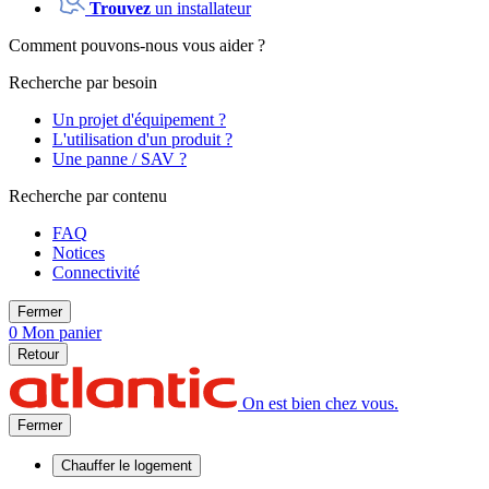
Trouvez
un installateur
Comment pouvons-nous vous aider ?
Recherche par besoin
Un projet d'équipement ?
L'utilisation d'un produit ?
Une panne / SAV ?
Recherche par contenu
FAQ
Notices
Connectivité
Fermer
0
Mon panier
Retour
On est bien chez vous.
Fermer
Chauffer
le logement