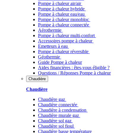
Pompe à chaleur air/air
Pompe à chaleur hybride
Pompe à chaleur​ eau/eau
Pompe à chaleur monobloc
Pompe à chaleur connectée
Aérothermie
Pompe à chaleur multi-confort
Accessoires pompe à chaleur
Emetteurs à eau
Pompe à chaleur réversible
Géothermie
Guide Pompe à chaleur
Aides financières : êtes-vous éligible ?
Questions / Réponses Pompe à chaleur
Chaudière
Chaudière
Chaudière gaz
Chaudière connectée
Chaudière à condensation
Chaudière murale gaz
Chaudière sol gaz
Chaudière sol fioul
Chaudière basse température