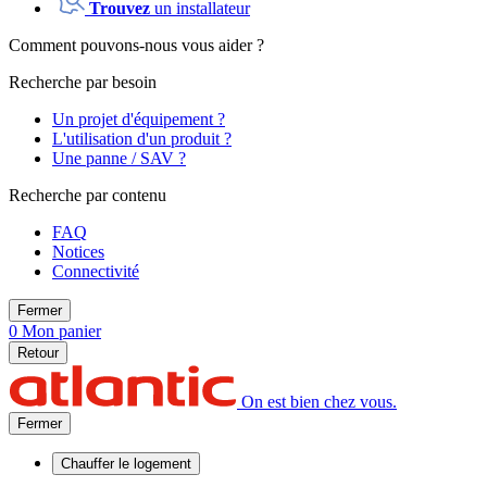
Trouvez
un installateur
Comment pouvons-nous vous aider ?
Recherche par besoin
Un projet d'équipement ?
L'utilisation d'un produit ?
Une panne / SAV ?
Recherche par contenu
FAQ
Notices
Connectivité
Fermer
0
Mon panier
Retour
On est bien chez vous.
Fermer
Chauffer
le logement