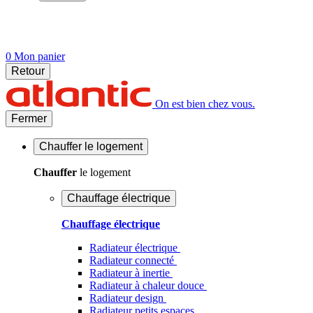
0
Mon panier
Retour
On est bien chez vous.
Fermer
Chauffer
le logement
Chauffer
le logement
Chauffage électrique
Chauffage électrique
Radiateur électrique
Radiateur connecté
Radiateur à inertie
Radiateur à chaleur douce
Radiateur design
Radiateur petits espaces