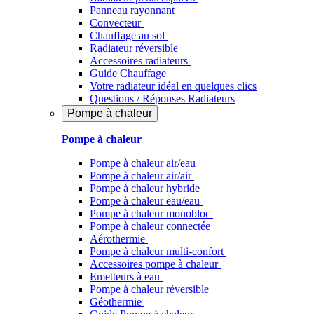
Panneau rayonnant
Convecteur
Chauffage au sol
Radiateur réversible
Accessoires radiateurs
Guide Chauffage
Votre radiateur idéal en quelques clics
Questions / Réponses Radiateurs
Pompe à chaleur
Pompe à chaleur
Pompe à chaleur air/eau
Pompe à chaleur air/air
Pompe à chaleur hybride
Pompe à chaleur​ eau/eau
Pompe à chaleur monobloc
Pompe à chaleur connectée
Aérothermie
Pompe à chaleur multi-confort
Accessoires pompe à chaleur
Emetteurs à eau
Pompe à chaleur réversible
Géothermie