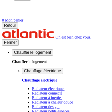
0
Mon panier
Retour
On est bien chez vous.
Fermer
Chauffer
le logement
Chauffer
le logement
Chauffage électrique
Chauffage électrique
Radiateur électrique
Radiateur connecté
Radiateur à inertie
Radiateur à chaleur douce
Radiateur design
Radiateur petits espaces