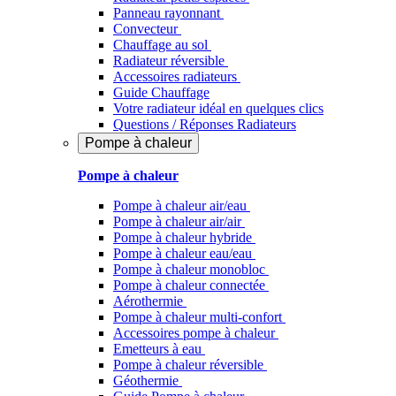
Panneau rayonnant
Convecteur
Chauffage au sol
Radiateur réversible
Accessoires radiateurs
Guide Chauffage
Votre radiateur idéal en quelques clics
Questions / Réponses Radiateurs
Pompe à chaleur
Pompe à chaleur
Pompe à chaleur air/eau
Pompe à chaleur air/air
Pompe à chaleur hybride
Pompe à chaleur​ eau/eau
Pompe à chaleur monobloc
Pompe à chaleur connectée
Aérothermie
Pompe à chaleur multi-confort
Accessoires pompe à chaleur
Emetteurs à eau
Pompe à chaleur réversible
Géothermie